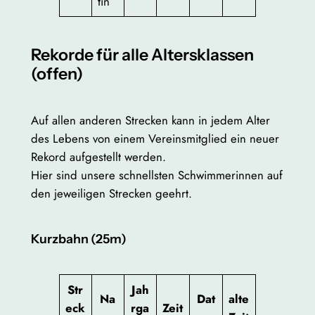
tin
Rekorde für alle Altersklassen
(offen)
Auf allen anderen Strecken kann in jedem Alter
des Lebens von einem Vereinsmitglied ein neuer
Rekord aufgestellt werden.
Hier sind unsere schnellsten Schwimmerinnen auf
den jeweiligen Strecken geehrt.
Kurzbahn (25m)
Str
J
ah
Na
Dat
alte
eck
rga
Zeit