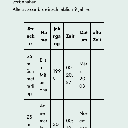
vorbehalten.
Altersklasse bis einschließlich 9 Jahre.
Str
J
ah
Na
Dat
alte
eck
rga
Zeit
me
um
Zei
t
e
ng
25
Elis
m
Mär
a
00:
Sch
199
z
Mit
20,
met
9
20
am
87
terli
08
ona
ng
An
ne
Nov
25
mar
00:
em
m
20