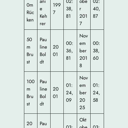
ani
02:
obe
02:
0m
199
e
38,
r
40,
Rüc
7
Keh
81
201
87
ken
rer
7
Nov
50
Pau
00:
em
00:
m
line
20
36,
ber
38,
Bru
Bol
01
81
201
60
st
dt
8
Nov
100
Pau
01:
em
01:
m
line
20
24,
ber
24,
Bru
Bol
01
09
20
58
st
dt
25
Okt
20
Pau
03:
obe
03: