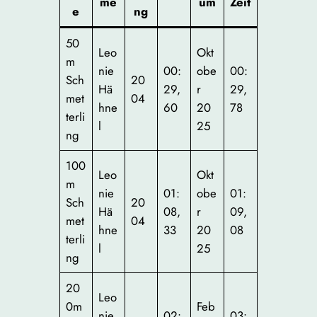
me
um
Zei
t
e
ng
50
Leo
Okt
m
nie
00:
obe
00:
Sch
20
Hä
29,
r
29,
met
04
hne
60
20
78
terli
l
25
ng
100
Leo
Okt
m
nie
01:
obe
01:
Sch
20
Hä
08,
r
09,
met
04
hne
33
20
08
terli
l
25
ng
20
Leo
0m
Feb
nie
02:
03: