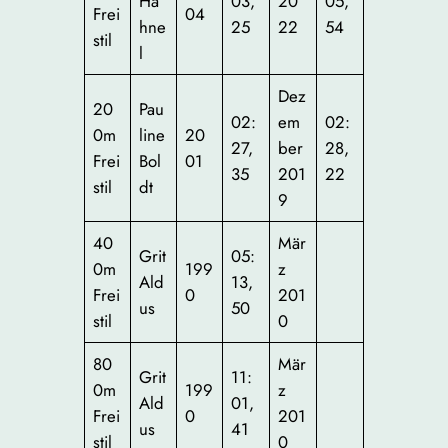
Hä
03,
20
05,
Frei
04
hne
25
22
54
stil
l
Dez
20
Pau
02:
em
02:
0m
line
20
27,
ber
28,
Frei
Bol
01
35
201
22
stil
dt
9
40
Mär
Grit
05:
0m
199
z
Ald
13,
Frei
0
201
us
50
stil
0
80
Mär
Grit
11:
0m
199
z
Ald
01,
Frei
0
201
us
41
stil
0