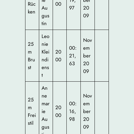
ie
19,
ber
Rüc
00
Au
97
20
ken
gus
09
tin
Leo
Nov
25
nie
00:
em
m
Klei
20
21,
ber
Bru
ndi
00
63
20
st
ens
09
t
An
ne
Nov
25
mar
00:
em
m
20
ie
16,
ber
Frei
00
Au
98
20
stil
gus
09