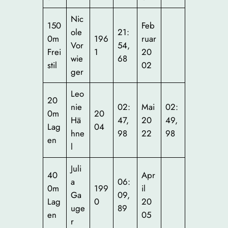
Nic
150
Feb
ole
21:
0m
196
ruar
Vor
54,
Frei
1
20
wie
68
stil
02
ger
Leo
20
nie
02:
Mai
02:
0m
20
Hä
47,
20
49,
Lag
04
hne
98
22
98
en
l
Juli
40
Apr
a
06:
0m
199
il
Ga
09,
Lag
0
20
uge
89
en
05
r