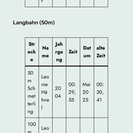
r
Langbahn (50m)
Str
J
ah
Na
Dat
alte
eck
rga
Zeit
me
um
Zei
t
e
ng
50
Leo
m
nie
00:
Mai
00:
Sch
20
Hä
29,
20
30,
met
04
hne
55
25
41
terli
l
ng
100
Leo
m