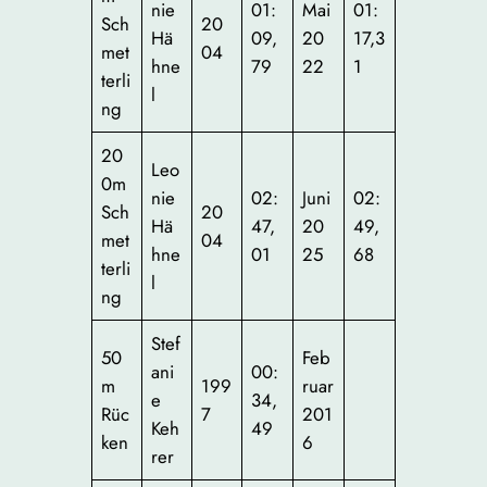
nie
01:
Mai
01:
Sch
20
Hä
09,
20
17,3
met
04
hne
79
22
1
terli
l
ng
20
Leo
0m
nie
02:
Juni
02:
Sch
20
Hä
47,
20
49,
met
04
hne
01
25
68
terli
l
ng
Stef
50
Feb
ani
00:
m
199
ruar
e
34,
Rüc
7
201
Keh
49
ken
6
rer