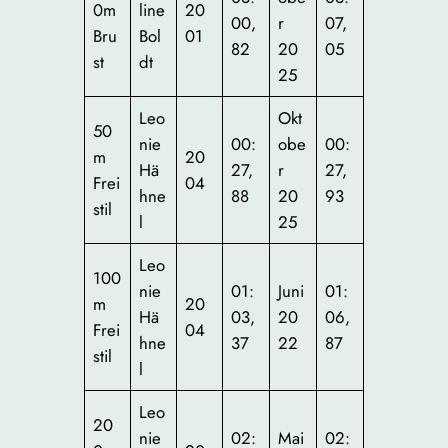
0m
line
20
00,
r
07,
Bru
Bol
01
82
20
05
st
dt
25
Leo
Okt
50
nie
00:
obe
00:
m
20
Hä
27,
r
27,
Frei
04
hne
88
20
93
stil
l
25
Leo
100
nie
01:
Juni
01:
m
20
Hä
03,
20
06,
Frei
04
hne
37
22
87
stil
l
Leo
20
nie
02:
Mai
02: