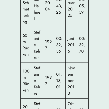
Sch
20
ruar
Hä
43,
05,
met
04
20
hne
26
59
terli
25
l
ng
Stef
50
ani
00:
Juni
00:
m
199
e
32,
201
32,
Rüc
7
Keh
36
6
70
ken
rer
Stef
Nov
100
ani
01:
em
m
199
e
13,
ber
Rüc
7
Keh
01
201
ken
rer
3
Stef
Okt
20