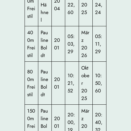
0m
20
Hä
22,
20
24,
Frei
04
hne
60
25
24
stil
l
40
Pau
Mär
05:
05:
0m
line
20
z
03,
11,
Frei
Bol
01
20
29
29
stil
dt
26
Okt
80
Pau
10:
obe
10:
0m
line
20
21,
r
50,
Frei
Bol
01
52
20
60
stil
dt
25
150
Pau
Mär
20:
20:
0m
line
20
z
00,
40,
Frei
Bol
01
20
19
32