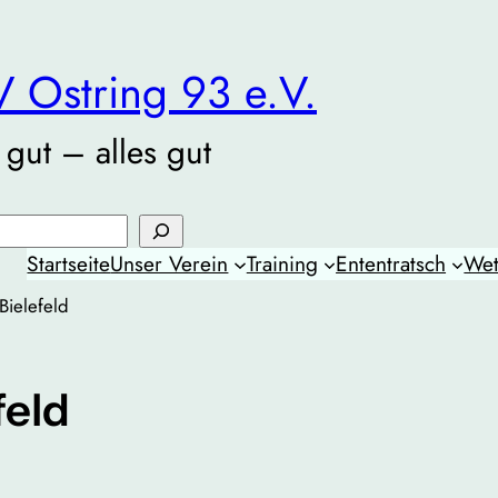
 Ostring 93 e.V.
 gut – alles gut
Startseite
Unser Verein
Training
Ententratsch
Wet
Bielefeld
feld