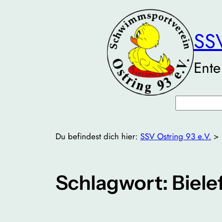
Zum
Inhalt
SSV
springen
Ente
Suchen
Du befindest dich hier:
SSV Ostring 93 e.V.
>
Schlagwort:
Biele