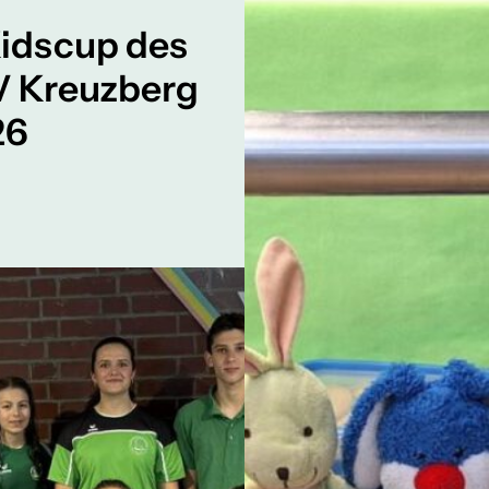
Kidscup des
 Kreuzberg
26