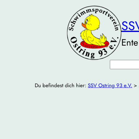
Zum
Inhalt
SSV
springen
Ente
Suchen
Du befindest dich hier:
SSV Ostring 93 e.V.
>