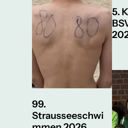
5. 
BSV
20
99.
Strausseeschwi
mmen 2026