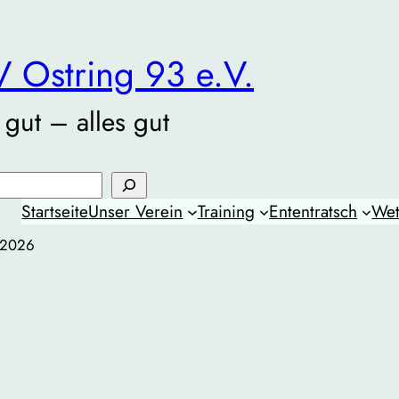
 Ostring 93 e.V.
 gut – alles gut
Startseite
Unser Verein
Training
Ententratsch
Wet
2026