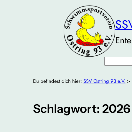
Zum
Inhalt
SSV
springen
Ente
Suchen
Du befindest dich hier:
SSV Ostring 93 e.V.
>
Schlagwort:
2026