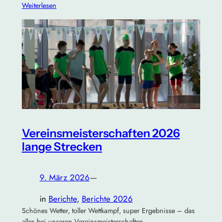
Weiterlesen
Vereinsmeisterschaften 2026
lange Strecken
9. März 2026
—
in
Berichte
, 
Berichte 2026
Schönes Wetter, toller Wettkampf, super Ergebnisse – das
alles bei unseren Vereinsmeisterschaften