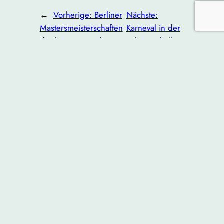
←
Vorherige:
Berliner
Nächste:
Mastersmeisterschaften
Karneval in der
der langen Strecken
Schwimmhalle
2024
2024
→
Springe nach oben
SSV Ostring
93 e.V.
Ente gut – alles gut
Ententratsch
Kontakt
Kinderschutz
Datenschutz
Impressum