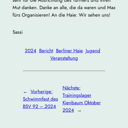
sehr für die Ausrichtung des Turniers und ihren
Mut danken. Danke an alle, die da waren und Max
fürs Organisieren! An die Haie: Wir sehen uns!
Sassi
2024
Bericht
Berliner Haie
Jugend
Veranstaltung
Nächste:
←
Vorherige:
Trainingslager
Schwimmfest des
Kienbaum Oktober
BSV 92 – 2024
2024
→